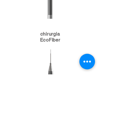
chirurgia
EcoFiber
chirurgia
FastFiber