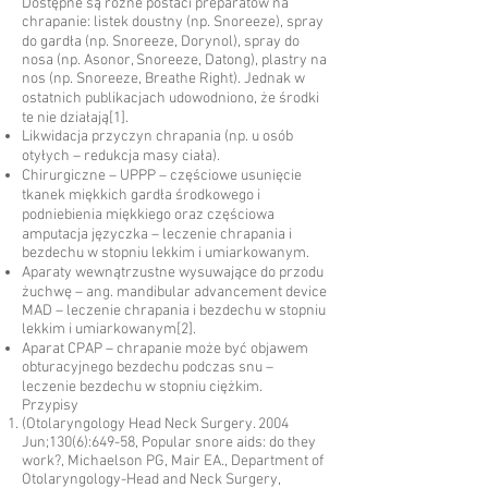
Dostępne są różne postaci preparatów na
chrapanie: listek doustny (np. Snoreeze), spray
do gardła (np. Snoreeze, Dorynol), spray do
nosa (np. Asonor, Snoreeze, Datong), plastry na
nos (np. Snoreeze, Breathe Right). Jednak w
ostatnich publikacjach udowodniono, że środki
te nie działają
[1]
.
Likwidacja przyczyn chrapania (np. u osób
otyłych – redukcja masy ciała).
Chirurgiczne
–
UPPP
– częściowe usunięcie
tkanek miękkich gardła środkowego i
podniebienia miękkiego oraz częściowa
amputacja
języczka
– leczenie chrapania i
bezdechu w stopniu lekkim i umiarkowanym.
Aparaty wewnątrzustne wysuwające do przodu
żuchwę – ang. mandibular advancement device
MAD – leczenie chrapania i bezdechu w stopniu
lekkim i umiarkowanym
[2]
.
Aparat CPAP – chrapanie może być objawem
obturacyjnego bezdechu podczas snu –
leczenie bezdechu w stopniu ciężkim.
Przypisy
(Otolaryngology Head Neck Surgery. 2004
Jun;130(6):649-58, Popular snore aids: do they
work?, Michaelson PG, Mair EA., Department of
Otolaryngology-Head and Neck Surgery,