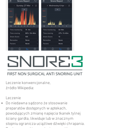
Leczenie konwencjonalne,
źródło Wikipedia:
Leczenie
Do niedawna sądzono że stosowanie
preparatów dostępnych w aptekach,
powodujących zmianę napięcia tkanek tylnej
ściany gardła, likwiduje lub w znacznym
stopniu ogranicza uciążliwe dźwięki chrapania.