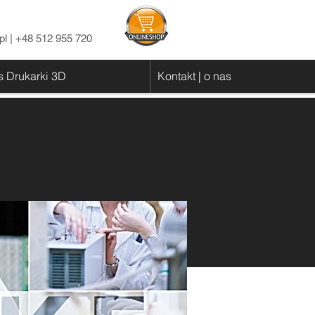
pl
| +48 512 955 720
 Drukarki 3D
Kontakt | o nas